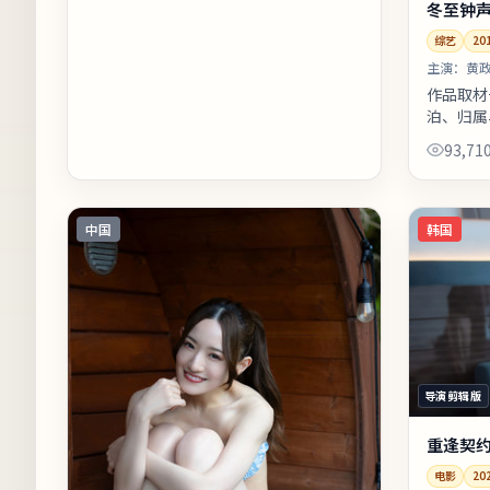
冬至钟
综艺
20
主演：
黄政
作品取材
泊、归属
节切换，
93,71
影片中出
爱...
中国
韩国
导演剪辑版
重逢契
电影
20