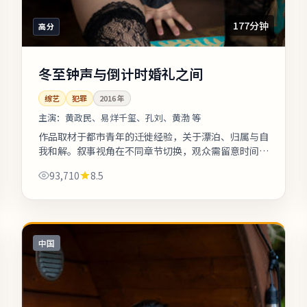
177分钟
高分
冬至钟声与倒计时婚礼之间
综艺
犯罪
2016
年
主演：
黄政民、易烊千玺、孔刘、黄渤 等
作品取材于都市青年的迁徙经验，关于漂泊、归属与自
我和解。叙事视角在不同章节切换，观众需留意时间标
注以免迷路。影片中出现的地标多为实景拍摄，旅行爱
93,710
8.5
好者可按图索骥打卡。《冬至钟声与...
中国