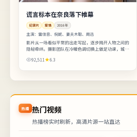
谎言标本在奈良落下帷幕
纪录片
爱情
2016
年
主演：
雷佳音、倪妮、妻夫木聪、周迅
影片从一场看似平常的出走写起，逐步揭开人物之间的
隐秘牵绊。摄影团队在冷暖色调切换上做足功课，城市
霓虹与陋巷昏灯对比鲜明。剧情信息与人物关系可在二
92,511
6.3
刷时解锁更多前后呼应。《谎言标本...
热门视频
热播
热播榜实时刷新，高清片源一站直达