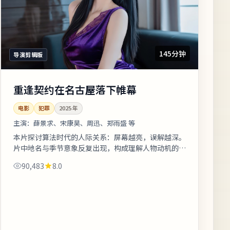
145分钟
导演剪辑版
重逢契约在名古屋落下帷幕
电影
犯罪
2025
年
主演：
薛景求、宋康昊、周迅、郑雨盛 等
本片探讨算法时代的人际关系：屏幕越亮，误解越深。
片中地名与季节意象反复出现，构成理解人物动机的重
要线索。适合晚间完整观看，配合大屏与环绕声更能体
90,483
8.0
会声音细节。《重逢契约在名古屋落...