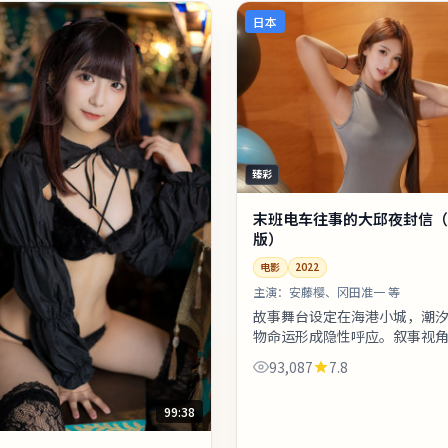
日本
臻彩
末班电车往事的大邱夜封信（
版）
电影
2022
主演：
安藤樱、冈田准一 等
故事舞台设定在海港小城，潮
物命运形成隐性呼应。叙事视
节切换，观众需留意时间标注
93,087
7.8
欢迎在观影记录里写下你的解
故...
99:38