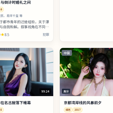
声与倒计时婚礼之间
16
民、易烊千玺 等
于都市青年的迁徙经验，关于漂
与自我和解。叙事视角在不同章
观众需留意时间标注以免迷路。
0
8.5
犯罪
现的地标多为实景拍摄，旅行
中国
99:24
高分
约在名古屋落下帷幕
京都湾岸线的风暴前夕
25
综艺
2017