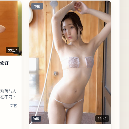
中国
99:17
修订
汐涨落与人
角在不同章
以免迷路。
文艺
读：同一
99:48
独播