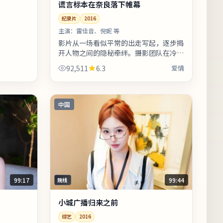
谎言标本在奈良落下帷幕
纪录片
2016
主演：
雷佳音、倪妮 等
影片从一场看似平常的出走写起，逐步揭
开人物之间的隐秘牵绊。摄影团队在冷暖
色调切换上做足功课，城市霓虹与陋巷昏
92,511
6.3
爱情
灯对比鲜明。剧情信息与人物关系可在
二...
中国
99:17
99:44
院线
小城广播归来之前
综艺
2016