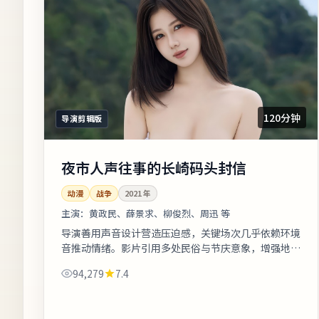
120分钟
导演剪辑版
夜市人声往事的长崎码头封信
动漫
战争
2021
年
主演：
黄政民、薛景求、柳俊烈、周迅 等
导演善用声音设计营造压迫感，关键场次几乎依赖环境
音推动情绪。影片引用多处民俗与节庆意象，增强地域
文化氛围。片尾字幕包含幕后花絮名单，影迷可向幕后
94,279
7.4
岗位致敬。《夜市人声往事的长崎码...