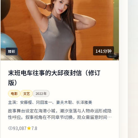
141分钟
臻彩
末班电车往事的大邱夜封信（修订
版）
电影
文艺
2022
年
主演：
安藤樱、冈田准一、妻夫木聪、长泽雅美
故事舞台设定在海港小城，潮汐涨落与人物命运形成隐
性呼应。叙事视角在不同章节切换，观众需留意时间标
注以免迷路。欢迎在观影记录里写下你的解读：同一故
93,087
7.8
事，允许多种答案。《末班电车往事...