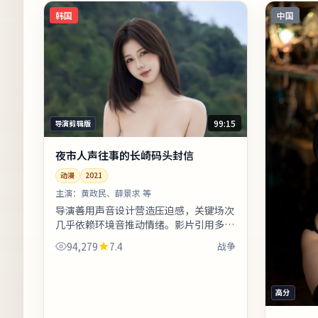
韩国
中国
99:15
导演剪辑版
夜市人声往事的长崎码头封信
动漫
2021
主演：
黄政民、薛景求 等
导演善用声音设计营造压迫感，关键场次
几乎依赖环境音推动情绪。影片引用多处
民俗与节庆意象，增强地域文化氛围。片
94,279
7.4
战争
尾字幕包含幕后花絮名单，影迷可向幕
后...
高分